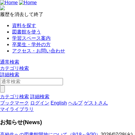
履歴を消去して終了
資料を探す
図書館を使う
学習スペース案内
卒業生・学外の方
アクセス・お問い合わせ
通常検索
カテゴリ検索
詳細検索
カテゴリ検索
詳細検索
ブックマーク
ログイン
English
ヘルプ
ゲストさん
マイライブラリ
お知らせ(News)
高校生への図書館開放について（8/18～9/30）
2026/07/28(火)