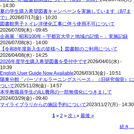
- 14:30
夏の学生購入希望図書キャンペーンを実施しています（8/7ま
で）
2026/07/17(金) - 10:20
図書館男子トイレ洋便化工事に伴う使用不可について
2026/07/09(木) - 09:45
企画展「昭和100年～宇都宮大学と地域の記憶～」実施記録
2026/07/08(水) - 14:00
【令和8年度新入生の皆様へ】図書館のご利用について
2026/04/08(水) - 14:25
2026年度学生購入希望図書を受付中です
2026/04/01(水) -
10:39
English User Guide Now Available
2026/03/13(金) - 10:51
陽東分館「パーソナルラーニングスペース」（旧研究個室）に
ついて
2025/11/28(金) - 14:57
本学教職員学生のILL費用の一部無償化につきまして
2024/03/29(金) - 09:40
マイライブラリからの施設予約について
2023/11/27(月) - 14:30
Page
カ
1
2
次
次 ›
最
最後 »
レ
ペ
終
ペ
続き…
ン
ー
ペ
ー