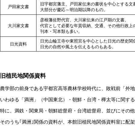
旧宇都宮藩主、戸田家伝来の書状を中心とする文
戸田家文書
大部分が慶応～明治期以降のもの。
彦根藩佐野代官、大川家伝来の江戸期の文書。
大川家文書
代官として必要な年貢収納、交通、その他行政上
刊本・写本類も多い。
日光山輪王寺や東照宮を中心とした日光の歴史関
日光資料
日光の自然や風土を伝えるものもある。
旧植民地関係資料
農学部の前身である宇都宮高等農林学校時代に、敗戦前「外地
いわゆる「満洲」（中国東北）・朝鮮・台湾・樺太等に関する
特に、満鉄・関東局・朝鮮総督府・台湾総督府、並びにその他
そのうち｢満洲｣関係の資料が、本館旧植民地関係資料室に配