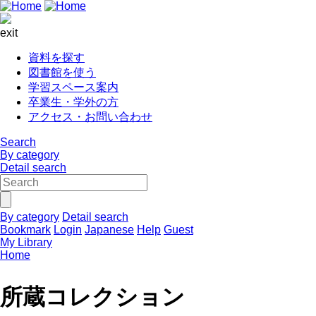
exit
資料を探す
図書館を使う
学習スペース案内
卒業生・学外の方
アクセス・お問い合わせ
Search
By category
Detail search
By category
Detail search
Bookmark
Login
Japanese
Help
Guest
My Library
Home
所蔵コレクション