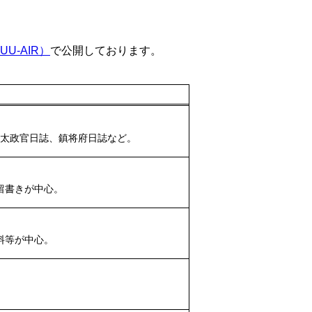
U-AIR）
で公開しております。
､太政官日誌、鎮将府日誌など。
留書きが中心。
料等が中心。
。