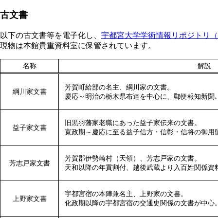
古文書
以下の古文書等を電子化し、
宇都宮大学学術情報リポジトリ（U
現物は本館貴重資料室に保管されています。
名称
解説
芳賀町給部の名主、綱川家の文書。
綱川家文書
慶応～明治の栃木県布達を中心に、郵便報知新聞
旧黒羽藩家老職にあった益子家伝来の文書。
益子家文書
寛政期～慶応に至る益子信方・信彰・信将の御用
芳賀郡伊勢崎村（天領）、芳志戸家の文書。
芳志戸家文書
天和以降の年貢割付、越後武蔵より入百姓関係資
宇都宮宿の本陣兼名主、上野家の文書。
上野家文書
化政期以降の宇都宮宿の交通史関係の文書が中心